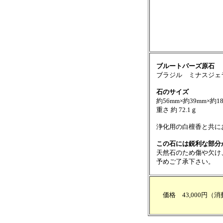
ブルートパーズ原石
ブラジル ミナスジェ
石のサイズ
約56mm×約39mm×約1
重さ 約 72.1ｇ
浄化用の白檀香と共に
この石には鋭利な部分
天然石のため傷や欠け
予めご了承下さい。
価格 43,000円（消