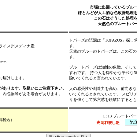
市場に出回っているブル
ほとんどが人工的な色改善処理
この石はそうした処理
天然色のブルートパ
トパーズの語源は「TOPAZOS」探
す。
ライス州メディナ産
天然のブルーのトパーズは、この石の
す。
8mm
ブルートパーズは知性の象徴、そして
す石です。 持つ人を穏やかな平和な
お届けします。
除いてくれると言われています。
があります。取扱いにご注意下さい。
人の感受性や創造力を高め、前向きな
、内包物等がある場合があります。
いてくれるとされています。 スピリ
りを強くして第六感を鋭敏にするとも
C513 ブルートパ
費税込）