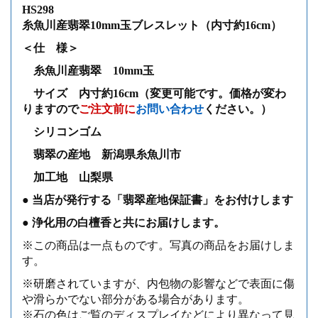
HS298
糸魚川産翡翠10mm玉ブレスレット（内寸約16cm）
＜仕 様＞
糸魚川産翡翠 10mm玉
サイズ 内寸約16cm（変更可能です。価格が変わ
りますので
ご注文前に
お問い合わせ
ください。）
シリコンゴム
翡翠の産地 新潟県糸魚川市
加工地 山梨県
● 当店が発行する「翡翠産地保証書」をお付けします
● 浄化用の白檀香と共にお届けします。
※この商品は一点ものです。写真の商品をお届けしま
す。
※研磨されていますが、内包物の影響などで表面に傷
や滑らかでない部分がある場合があります。
※石の色はご覧のディスプレイなどにより異なって見