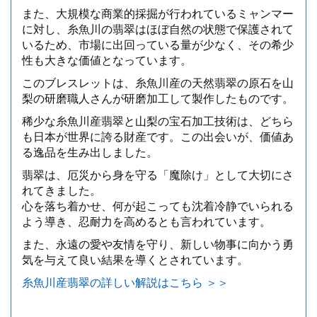
また、大規模な商業的採掘が行われているミャンマー
に対し、糸魚川の翡翠はほぼ自然の状態で保護されて
いるため、市場に出回っている量が少なく、その希少
性も大きな価値となっています。
このブレスレットは、糸魚川産の天然翡翠の原石を山
梨の研磨職人さんが研磨加工して製作したものです。
稀少な糸魚川産翡翠と山梨の宝石加工技術は、どちら
も日本が世界に誇る財産です。この出会いが、価値あ
る逸品を生み出しました。
翡翠は、厄災から身を守る「魔除け」として大切にさ
れてきました。
心を落ち着かせ、何が起こっても沈着冷静でいられる
よう導き、忍耐力を高めるとも言われています。
また、永遠の愛や友情を守り、新しい物事に向かう勇
気を与えて良い結果を導くとされています。
糸魚川産翡翠の詳しい解説はこちら ＞＞