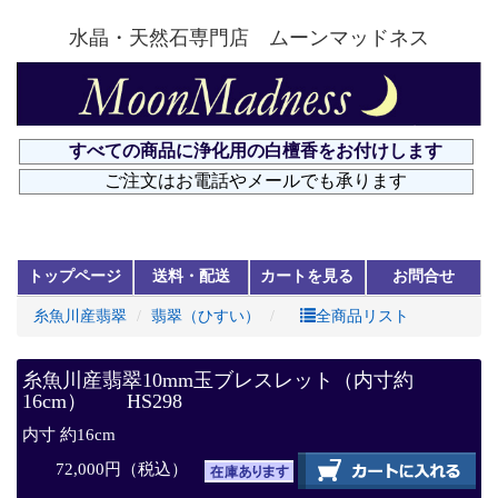
水晶・天然石専門店 ムーンマッドネス
トップページ
送料・配送
カートを見る
お問合せ
糸魚川産翡翠
翡翠（ひすい）
全商品リスト
糸魚川産翡翠10mm玉ブレスレット（内寸約
16cm） HS298
内寸 約16cm
72,000円（税込）