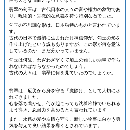
性も大きな価値となっています。
翡翠の勾玉は、古代日本の人々の富や権力の象徴であ
り、呪術的・宗教的な意義を持つ特別な石でした。
勾玉の不思議な形は、日本独特のものと言われていま
す。
古代の日本で最初に生まれた月神信仰が、勾玉の形を
作り上げたという説もありますが、この形が何を意味
しているのか、まだ分かっていません。
勾玉は何故、わざわざ堅くて加工の難しい翡翠で作ら
れなければならなかったのでしょう。
古代の人々は、翡翠に何を見ていたのでしょうか。
翡翠は、厄災から身を守る「魔除け」として大切にさ
れてきました。
心を落ち着かせ、何が起こっても沈着冷静でいられる
よう導き、忍耐力を高めるとも言われています。
また、永遠の愛や友情を守り、新しい物事に向かう勇
気を与えて良い結果を導くとされています。