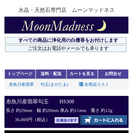
水晶・天然石専門店 ムーンマッドネス
トップページ
送料・配送
カートを見る
お問合せ
糸魚川産翡翠
勾玉(まがたま)
全商品リスト
糸魚川産翡翠勾玉 HS308
長さ 約29mm 幅 約20mm 厚み 約11mm 重さ 約12g
36,000円（税込）