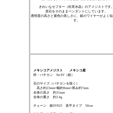
きれいなセプター（松茸水晶）のアメジストです
原石をそのままペンダントにしています。
透明度の高さと紫色の美しさに、銀のワイヤーがよく似
す。
メキシコアメジスト メキシコ産
枠・バチカン Str.SV（銀）
石のサイズ（バチカンを除く）
高さ約23mm×幅約9mm×厚み約7mm
全体の高さ 約31mm
全体の重さ 約3.4g
チェーン 銀SV925 喜平タイプ 50cm