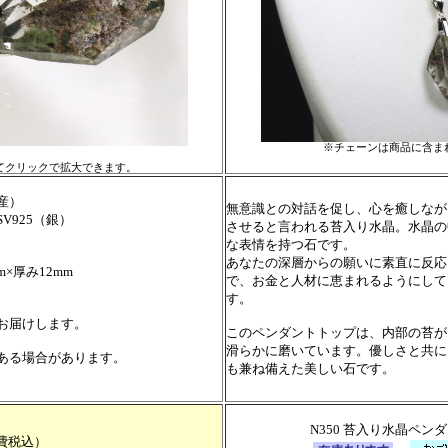
※チェーンは商品に含ま
てクリックで拡大できます。
産）
無意識との対話を促し、心を癒しなが
925（銀）
させると言われる苔入り水晶。水晶の
な表情を持つ石です。
あなたの深層からの願いに素直に反応
×厚み12mm
で、お金と人材に恵まれるようにして
す。
お届けします。
このペンダントトップは、内部の苔が
滑らかに磨いています。優しさと共に
ある場合があります。
も兼ね備えた美しい石です。
N350 苔入り水晶ペン
費税込）