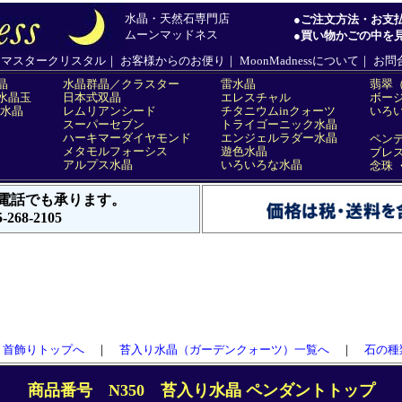
首飾りトップへ
｜
苔入り水晶（ガーデンクォーツ）一覧へ
｜
石の種
商品番号 N350 苔入り水晶 ペンダントトップ