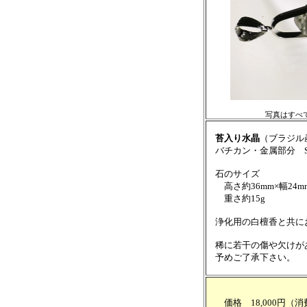
写真はすべ
苔入り水晶
（ブラジル
バチカン・金属部分 SV
石のサイズ
高さ約36mm×幅24mm
重さ約15g
浄化用の白檀香と共に
稀に若干の傷や欠けが
予めご了承下さい。
価格 18,000円（消