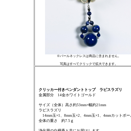
※パールネックレスは商品に含まれません。
写真はすべてクリックで拡大できます。
クリッカー付きペンダントトップ ラピスラズリ
金属部分 14金ホワイトゴールド
サイズ（全体）高さ約53mm×幅約21mm
ラピスラズリ
14mm玉×1、8mm玉×2、4mm玉×1、4mmカットボー
全体の重さ 約7.5ｇ
浄化用の白檀香と共にお届けします。