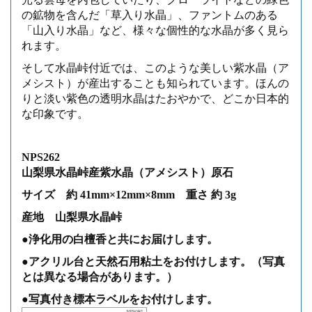
の鉱物を含んだ「草入り水晶」、ファントムのある
「山入り水晶」など、様々な個性的な水晶が多く見ら
れます。
そして水晶峠付近では、このような美しい紫水晶（ア
メシスト）が産出することも知られています。ほんの
りと淡い紫色の透明水晶はたおやかで、どこか日本的
な印象です。
NPS262
山梨県水晶峠産紫水晶（アメシスト）原石
サイズ 約 41mm×12mm×8mm 重さ 約 3g
産地 山梨県水晶峠
●浄化用の白檀香と共にお届けします。
●アクリル台と天然石用粘土をお付けします。（写真
とは異なる場合があります。）
●写真付き標本ラベルをお付けします。