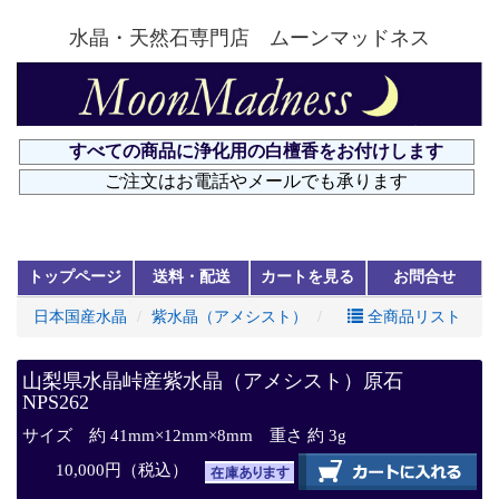
水晶・天然石専門店 ムーンマッドネス
トップページ
送料・配送
カートを見る
お問合せ
日本国産水晶
紫水晶（アメシスト）
全商品リスト
山梨県水晶峠産紫水晶（アメシスト）原石
NPS262
サイズ 約 41mm×12mm×8mm 重さ 約 3g
10,000円（税込）