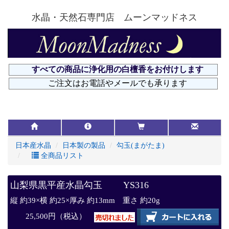
水晶・天然石専門店 ムーンマッドネス
日本産水晶
日本製の製品
勾玉(まがたま)
全商品リスト
山梨県黒平産水晶勾玉 YS316
縦 約39×横 約25×厚み 約13mm 重さ 約20g
25,500円（税込）