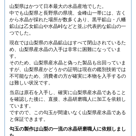
山梨県はかつて日本最大の水晶産地でした。
中でも山梨県と長野県の県境、金峰山一帯には、古く
から水晶が採れた場所が数多くあり、黒平鉱山・八幡
鉱山は乙女鉱山や水晶峠などと並ぶ代表的な鉱山の一
つでした。
現在では山梨県の水晶鉱山はすべて閉山されているた
め、山梨県産水晶の入手は非常に困難になっていま
す。
そのため、山梨県産水晶と偽った製品も出回っていま
すが、山梨県産かどうかの証明は現在の鑑別技術では
不可能なため、消費者の方が確実に本物を入手するの
は難しい状況です。
当店は原石を入手し、確実に山梨県産水晶であること
を確認した後に、直接、水晶研磨職人に加工を依頼し
ています。
ですので、この勾玉が間違いなく山梨県産水晶である
と保証できます。
勾玉の製作は山梨の一流の水晶研磨職人に依頼しまし
た。