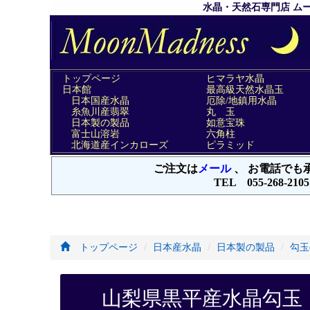
トップページ
日本産水晶
日本製の製品
勾玉
山梨県黒平産水晶勾玉 