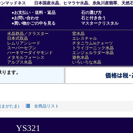
(まがたま)
全商品リスト
YS321