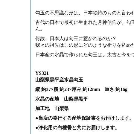
勾玉の不思議な形は、日本独特のものと言わ
古代の日本で最初に生まれた月神信仰が、勾
ん。
何故、日本人は勾玉に惹かれるのか？
我々の祖先はこの形にどのような祈りを込め
日本産の水晶で作られた勾玉は、太古と今を
YS321
山梨県黒平産水晶勾玉
縦 約37×横 約23×厚み 約12mm 重さ 約16g
水晶の産地 山梨県黒平
加工地 山梨県
●当店の発行する産地保証書をお付けします。
●浄化用の白檀香と共にお届けします。