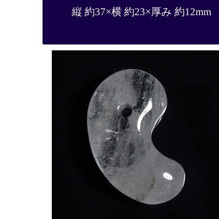
縦 約37×横 約23×厚み 約12mm