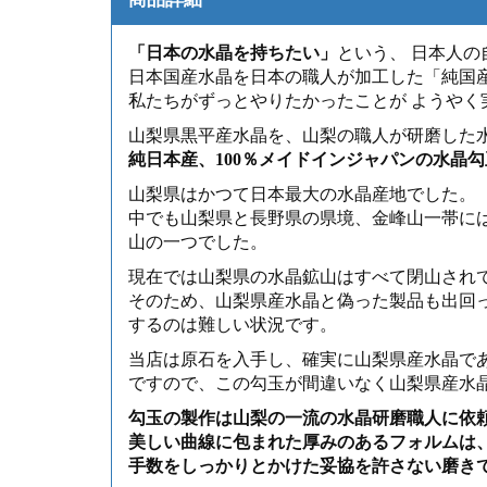
「日本の水晶を持ちたい」
という、 日本人
日本国産水晶を日本の職人が加工した「純国
私たちがずっとやりたかったことが ようやく
山梨県黒平産水晶を、山梨の職人が研磨した
純日本産、100％メイドインジャパンの水晶勾
山梨県はかつて日本最大の水晶産地でした。
中でも山梨県と長野県の県境、金峰山一帯に
山の一つでした。
現在では山梨県の水晶鉱山はすべて閉山され
そのため、山梨県産水晶と偽った製品も出回
するのは難しい状況です。
当店は原石を入手し、確実に山梨県産水晶で
ですので、この勾玉が間違いなく山梨県産水
勾玉の製作は山梨の一流の水晶研磨職人に依
美しい曲線に包まれた厚みのあるフォルムは
手数をしっかりとかけた妥協を許さない磨き