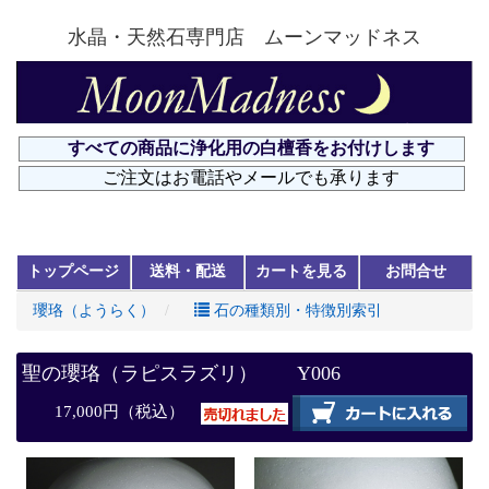
水晶・天然石専門店 ムーンマッドネス
トップページ
送料・配送
カートを見る
お問合せ
瓔珞（ようらく）
石の種類別・特徴別索引
聖の瓔珞（ラピスラズリ） Y006
17,000円（税込）