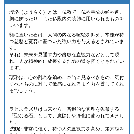
瓔珞（ようらく）とは、仏教で、仏や菩薩の頭や首、
胸に飾ったり、また仏殿内の装飾に用いられるものを
いいます。
額に置いた石は、人間の内なる喧騒を抑え、本能が持
つ慈悲と寛容に基づいた強い力を与えるとされていま
す。
それは未来を見通す力や鋭敏な直観力などとして現
れ、人が精神的に成長するための道を拓くとされてい
ます。
瓔珞は、心の乱れを鎮め、本当に見るべきもの、気付
くべきものに対して敏感になれるよう力を貸してくれ
るでしょう。
ラピスラズリは古来から、普遍的な真理を象徴する
「聖なる石」として、魔除けや浄化に使われてきまし
た。
波動は非常に強く、持つ人の直観力を高め、第六感を