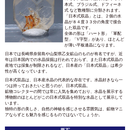
本式、ブラジル式、ドフィーネ
式 など数種類に分類されます。
「日本式双晶」とは、２個の水
晶が８４度３３分の角度で接合
した双晶です。
全体の形は「ハート形」「軍配
型」「V字型」があり、ほとんど
が薄い平板連晶になります。
日本では長崎県奈留島や山梨県乙女鉱山のものが有名ですが、近
年は日本国内での水晶採掘は行われておらず、また日本式双晶の
産地では採集が制限されるなど、日本産の「日本式双晶」は希少
性が高くなっています。
日本式双晶は、日本産水晶の代表的な存在です。水晶好きなら一
つは持っておきたいと思うのが、日本式双晶。
鉱物コレクターの間では常に人気を集めており、水晶を展示する
博物館のほとんどがこの日本式双晶を特別な水晶として展示して
います。
独特の形の美しさ、自然の神秘を感じさせる雰囲気は、鉱物マニ
アならずとも魅力を感じるものではないでしょうか。