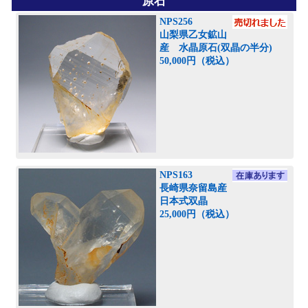
原石
NPS256
山梨県乙女鉱山
産 水晶原石(双晶の半分)
50,000円（税込）
NPS163
長崎県奈留島産
日本式双晶
25,000円（税込）