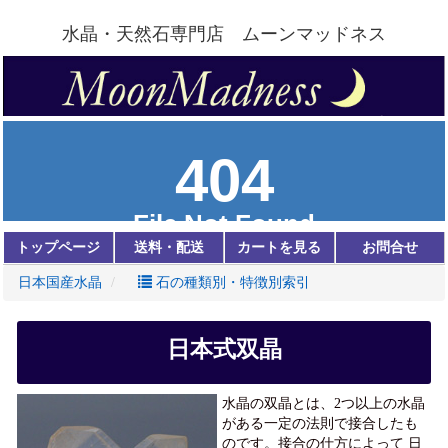
水晶・天然石専門店 ムーンマッドネス
トップページ
送料・配送
カートを見る
お問合せ
日本国産水晶
石の種類別・特徴別索引
日本式双晶
水晶の双晶とは、2つ以上の水晶
がある一定の法則で接合したも
のです。接合の仕方によって 日