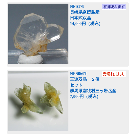
NPS178
長崎県奈留島産
日本式双晶
14,000円（税込）
NPS060T
三連双晶 ２個
セット
群馬県南牧村三ッ岩岳産
7,000円（税込）