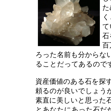
た
く
て
石
百
ろった名前も分からな
ることだってあるので
資産価値のある石を探
頼るのが良いでしょう
素直に美しいと思った
とあなたにあった石だ