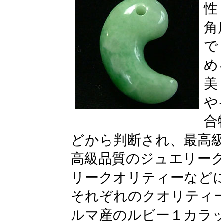
性
角
で
め
美
や
合
どから判断され、最高
高級品質のジュエリー
リークオリティーなど
それぞれのクオリティ
ルマ産のルビー１カラ